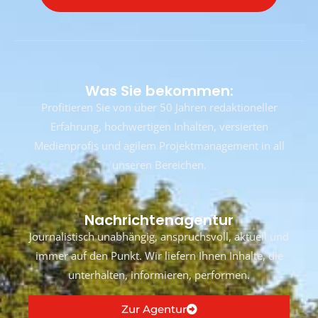
Was Sie bekommen:
Profitieren Sie von über 50 Jahren redaktioneller
Erfahrung, hochwertigen Inhalten, versierten
Medienprofis und agilem Projektmanagement in all
unseren Bereichen.
Nachrichtenagentur
Journalistisch unabhängig, anspruchsvoll, aktuell und
immer auf den Punkt. Wir liefern Ihnen Inhalte, die
unterhalten, informieren, performen.
Zur Agentur