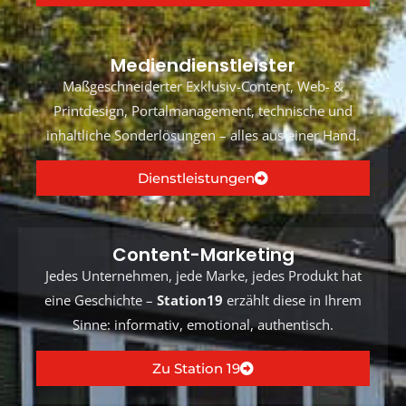
Mediendienstleister
Maßgeschneiderter Exklusiv-Content, Web- &
Printdesign, Portalmanagement, technische und
inhaltliche Sonderlösungen – alles aus einer Hand.
Dienstleistungen
Content-Marketing
Jedes Unternehmen, jede Marke, jedes Produkt hat
eine Geschichte –
Station19
erzählt diese in Ihrem
Sinne: informativ, emotional, authentisch.
Zu Station 19