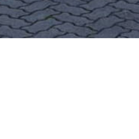
teleschau – der mediendienst GmbH
Landsberger Straße 336
80687 München